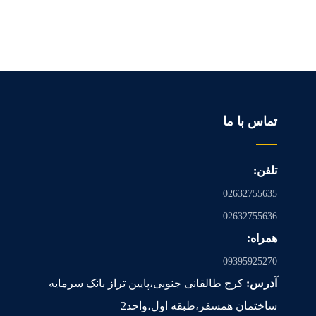
تماس با ما
تلفن:
02632755635
02632755636
همراه:
09395925270
آدرس:
کرج طالقانی جنوبی،پایین تراز بانک سرمایه
ساختمان همسفر،طبقه اول،واحد2