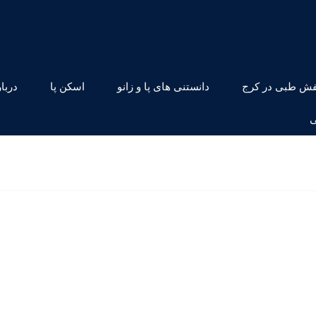
ش طبی در کرج
دانستنی های پا و زانو
اسکن پا
دربار
ی