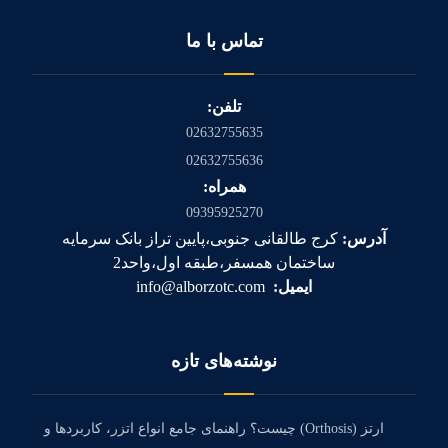
تماس با ما
تلفن:
02632755635
02632755636
همراه:
09395925270
آدرس:
کرج طالقانی جنوبی،پایین تراز بانک سرمایه
ساختمان همسفر،طبقه اول،واحد2
ایمیل:
info@alborzotc.com
نوشته‌های تازه
ارتز (Orthosis) چیست؟ راهنمای جامع انواع اتزر، کاربردها و