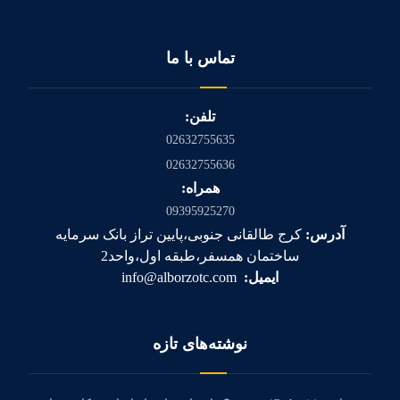
تماس با ما
تلفن:
02632755635
02632755636
همراه:
09395925270
آدرس:
کرج طالقانی جنوبی،پایین تراز بانک سرمایه
ساختمان همسفر،طبقه اول،واحد2
ایمیل:
info@alborzotc.com
نوشته‌های تازه