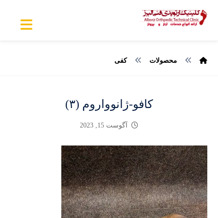
محصولات
کفی
کافو-ژانوواروم (۳)
آگوست 15, 2023