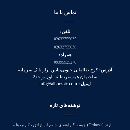
تماس با ما
تلفن:
02632755635
02632755636
همراه:
09395925270
آدرس:
کرج طالقانی جنوبی،پایین تراز بانک سرمایه
ساختمان همسفر،طبقه اول،واحد2
ایمیل:
info@alborzotc.com
نوشته‌های تازه
ارتز (Orthosis) چیست؟ راهنمای جامع انواع اتزر، کاربردها و