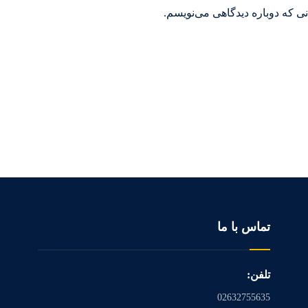
ی که دوباره دیدگاهی می‌نویسم.
تماس با ما
تلفن:
02632755635