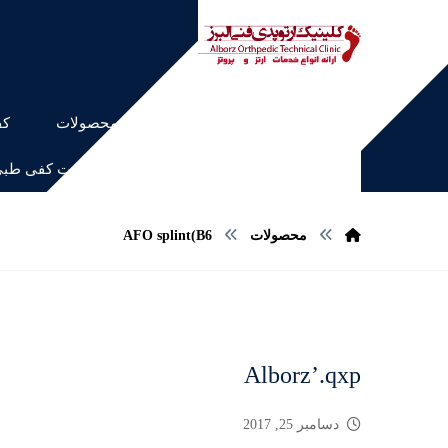
خانه
محصولات
کف
اسکن کف پا و ساخت کفی طب
محصولات
AFO splint(B6
Alborz’.qxp
دسامبر 25, 2017