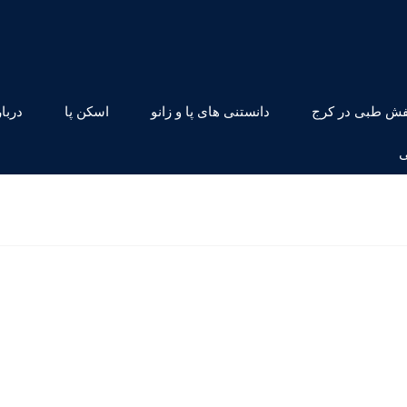
ش طبی در کرج
دانستنی های پا و زانو
اسکن پا
دربار
ی