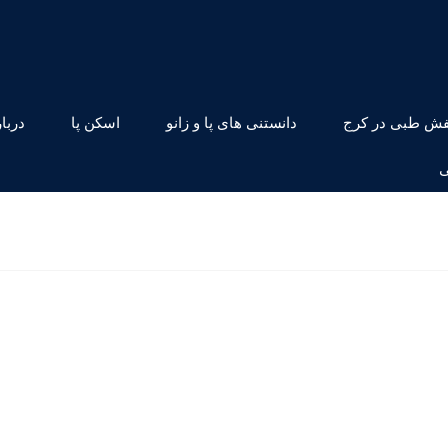
ش طبی در کرج
دانستنی های پا و زانو
اسکن پا
دربار
ی