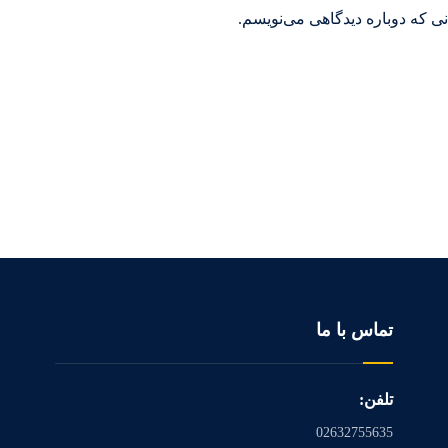
ی که دوباره دیدگاهی می‌نویسم.
تماس با ما
تلفن:
02632755635