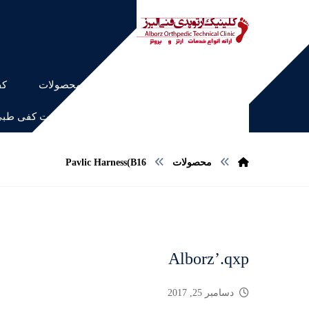
خانه
محصولات
کف
اسکن کف پا و ساخت کفی طب
محصولات
Pavlic Harness(B16
Alborz’.qxp
دسامبر 25, 2017