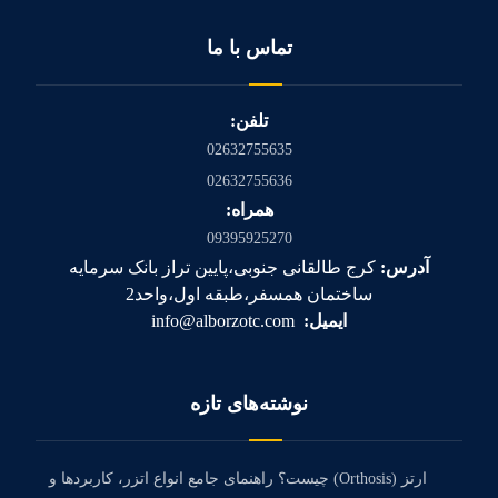
تماس با ما
تلفن:
02632755635
02632755636
همراه:
09395925270
آدرس:
کرج طالقانی جنوبی،پایین تراز بانک سرمایه
ساختمان همسفر،طبقه اول،واحد2
ایمیل:
info@alborzotc.com
نوشته‌های تازه
ارتز (Orthosis) چیست؟ راهنمای جامع انواع اتزر، کاربردها و