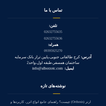
تماس با ما
تلفن:
02632755635
02632755636
همراه:
09395925270
آدرس:
کرج طالقانی جنوبی،پایین تراز بانک سرمایه
ساختمان همسفر،طبقه اول،واحد2
ایمیل:
info@alborzotc.com
نوشته‌های تازه
ارتز (Orthosis) چیست؟ راهنمای جامع انواع اتزر، کاربردها و