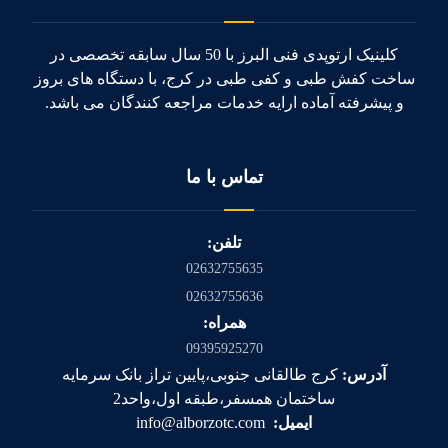
کلینیک ارتوپدی فنی البرز با 50 سال سابقه تخصصی در
ساخت کفش طبی و کفی طبی در کرج، با دستگاه های بروز
و پیشرفته آماده ارایه خدمات مراجعه کنندگان می باشد.
تماس با ما
تلفن:
02632755635
02632755636
همراه:
09395925270
آدرس:
کرج طالقانی جنوبی،پایین تراز بانک سرمایه
ساختمان همسفر،طبقه اول،واحد2
ایمیل:
info@alborzotc.com