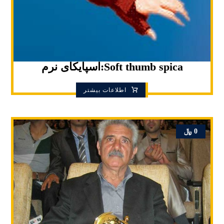
Soft thumb spica:اسپایکای نرم
اطلاعات بیشتر
0
﷼