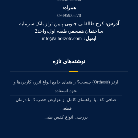
همراه:
09395925270
آدرس:
کرج طالقانی جنوبی،پایین تراز بانک سرمایه
ساختمان همسفر،طبقه اول،واحد2
ایمیل:
info@alborzotc.com
نوشته‌های تازه
ارتز (Orthosis) چیست؟ راهنمای جامع انواع اتزر، کاربردها و
نحوه استفاده
صافی کف پا: راهنمای کامل از عوارض خطرناک تا درمان
قطعی
بررسی انواع کفش طبی