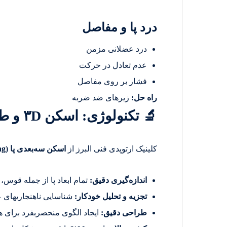
درد پا و مفاصل
درد عضلانی مزمن
عدم تعادل در حرکت
فشار بر روی مفاصل
راه حل:
زیرهای ضد ضربه
🔬 تکنولوژی: اسکن ۳D و طراحی سفارشی
کلینیک ارتوپدی فنی البرز از
اسکن سه‌بعدی پا (۳D Foot Scanning)
اندازه‌گیری دقیق:
تمام ابعاد پا از جمله قوس،
تجزیه و تحلیل خودکار:
شناسایی ناهنجاریهای 
طراحی دقیق:
ایجاد الگوی منحصربفرد برای ه