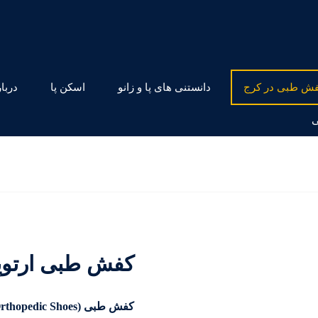
ش طبی در کرج
دانستنی های پا و زانو
اسکن پا
دربار
ی
کفش طبی ارتوپ
کفش طبی (Orthopedic Shoes)