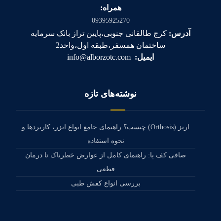
همراه:
09395925270
آدرس:
کرج طالقانی جنوبی،پایین تراز بانک سرمایه
ساختمان همسفر،طبقه اول،واحد2
ایمیل:
info@alborzotc.com
نوشته‌های تازه
ارتز (Orthosis) چیست؟ راهنمای جامع انواع اتزر، کاربردها و
نحوه استفاده
صافی کف پا: راهنمای کامل از عوارض خطرناک تا درمان
قطعی
بررسی انواع کفش طبی