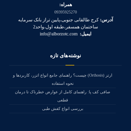
همراه:
09395925270
آدرس:
کرج طالقانی جنوبی،پایین تراز بانک سرمایه
ساختمان همسفر،طبقه اول،واحد2
ایمیل:
info@alborzotc.com
نوشته‌های تازه
ارتز (Orthosis) چیست؟ راهنمای جامع انواع اتزر، کاربردها و
نحوه استفاده
صافی کف پا: راهنمای کامل از عوارض خطرناک تا درمان
قطعی
بررسی انواع کفش طبی