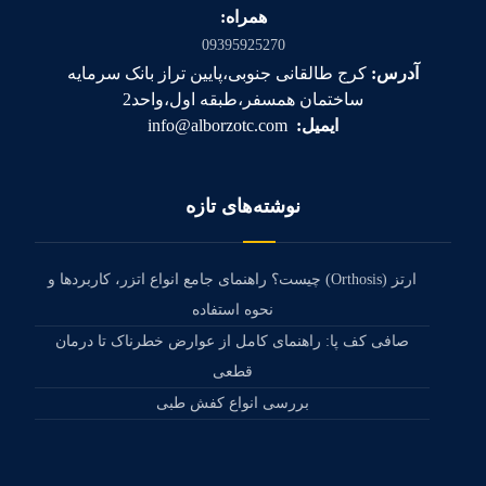
همراه:
09395925270
آدرس:
کرج طالقانی جنوبی،پایین تراز بانک سرمایه
ساختمان همسفر،طبقه اول،واحد2
ایمیل:
info@alborzotc.com
نوشته‌های تازه
ارتز (Orthosis) چیست؟ راهنمای جامع انواع اتزر، کاربردها و
نحوه استفاده
صافی کف پا: راهنمای کامل از عوارض خطرناک تا درمان
قطعی
بررسی انواع کفش طبی