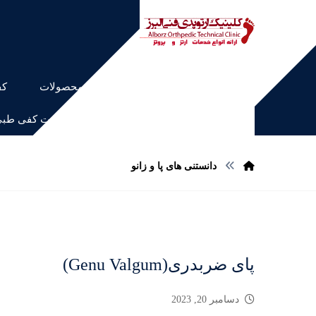
خانه
محصولات
کف
اسکن کف پا و ساخت کفی طب
دانستنی های پا و زانو
پای ضربدری(Genu Valgum)
دسامبر 20, 2023