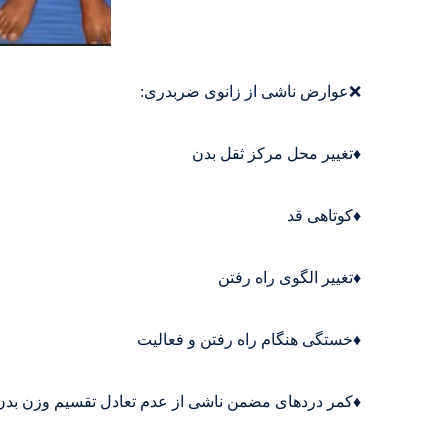
❌عوارض ناشی از زانوی ضربدری:
♦️تغییر محل مرکز ثقل بدن
♦️کوتاهی قد
♦️تغییر الگوی راه رفتن
♦️خستگی هنگام راه رفتن و فعالیت
♦️کمر دردهای مضمن ناشی از عدم تعادل تقسیم وزن بدن 