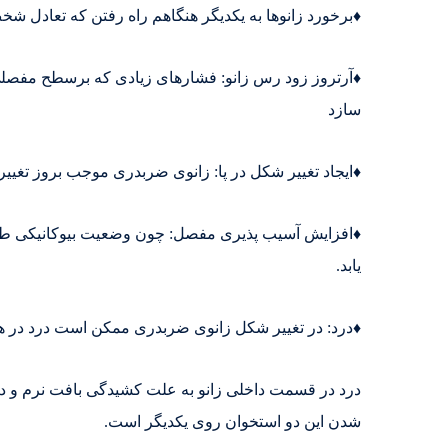
♦️برخورد زانوها به یکدیگر هنگاهم راه رفتن که تعادل ش
♦️آرتروز زود رس زانو: فشارهای زیادی که برسطح مفصلی
سازد
♦️ایجاد تغییر شکل در پا: زانوی ضربدری موجب بروز تغیی
♦️افزایش آسیب پذیری مفصل: چون وضعیت بیوکانیکی طب
یابد.
♦️درد: در تغییر شکل زانوی ضربدری ممکن است درد در ه
درد در قسمت داخلی زانو به علت کشیدگی بافت نرم و 
شدن این دو استخوان روی یکدیگر است.