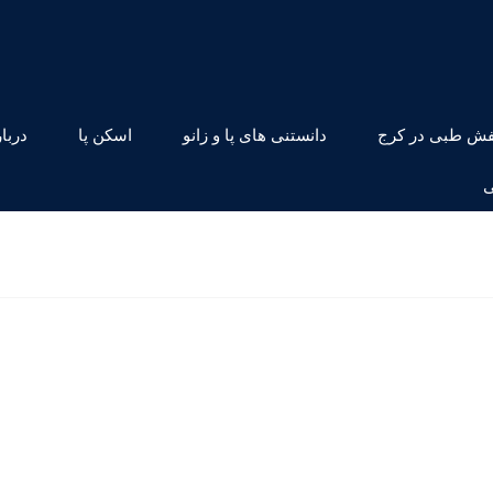
ش طبی در کرج
دانستنی های پا و زانو
اسکن پا
دربار
ی