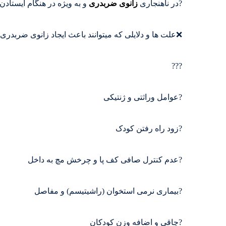
?در ناهنجاری
زانوی ضربدری
و به ویژه در هنگام ایستادن
❌علت ها و دلایلی که میتوانند باعث ایجاد زانوی ضربدری 
???
?عوامل وراثتی و ژنتیکی
?زود راه رفتن کودک
?عدم کنترل صافی کف پا و چرخش مچ به داخل
?بیماری نرمی استخوان (راشیتیسم) و مفاصل
?چاقی و اضافه وزن کودکان